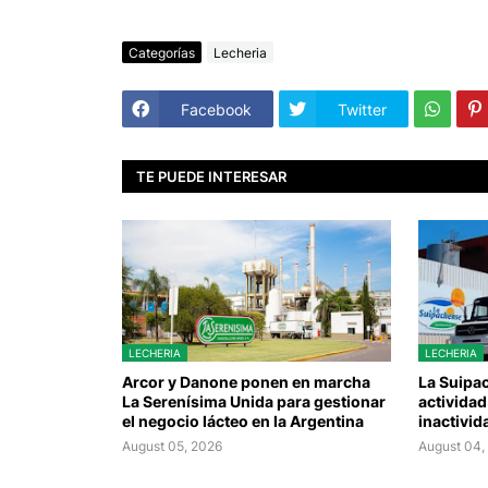
Categorías
Lecheria
Facebook
Twitter
TE PUEDE INTERESAR
LECHERIA
LECHERIA
Arcor y Danone ponen en marcha
La Suipac
La Serenísima Unida para gestionar
actividad
el negocio lácteo en la Argentina
inactivid
August 05, 2026
August 04,