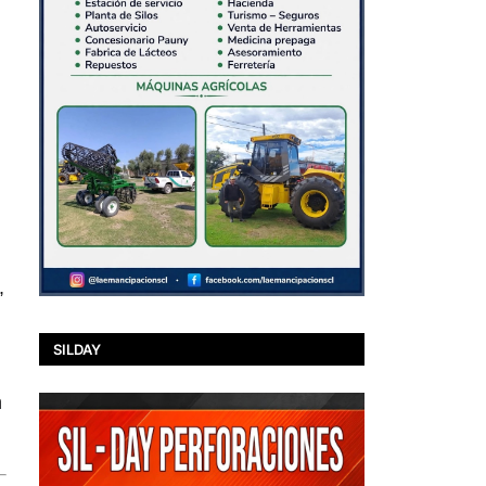
,
SILDAY
n