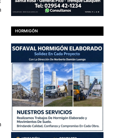
8
n
HORMIGÓN
n