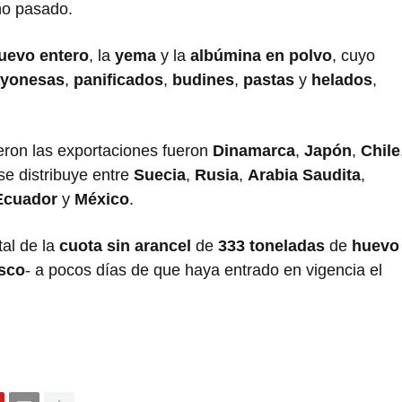
ño pasado.
uevo entero
, la
yema
y la
albúmina en polvo
, cuyo
yonesas
,
panificados
,
budines
,
pastas
y
helados
,
ieron las exportaciones fueron
Dinamarca
,
Japón
,
Chile
 se distribuye entre
Suecia
,
Rusia
,
Arabia Saudita
,
Ecuador
y
México
.
tal de la
cuota sin arancel
de
333 toneladas
de
huevo
sco
- a pocos días de que haya entrado en vigencia el