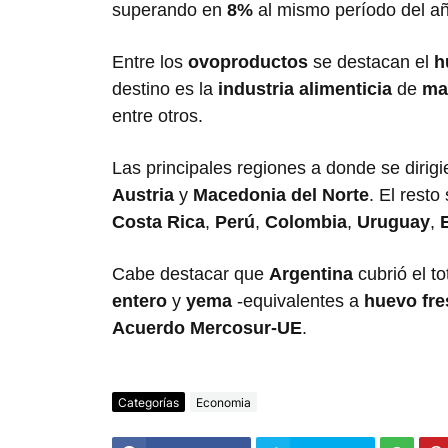
superando en
8%
al mismo período del a
Entre los
ovoproductos
se destacan el
h
destino es la
industria alimenticia
de
ma
entre otros.
Las principales regiones a donde se dirig
Austria
y
Macedonia del Norte
. El resto
Costa Rica
,
Perú
,
Colombia
,
Uruguay
,
Cabe destacar que
Argentina
cubrió el to
entero
y
yema
-equivalentes a
huevo fre
Acuerdo Mercosur-UE
.
Categorías
Economia