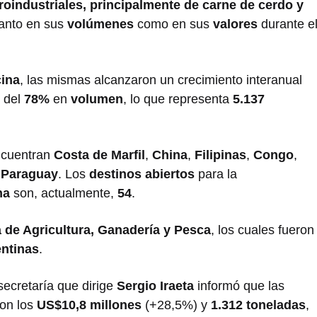
roindustriales, principalmente de carne de cerdo y
tanto en sus
volúmenes
como en sus
valores
durante e
ina
, las mismas alcanzaron un crecimiento interanual
y del
78%
en
volumen
, lo que representa
5.137
cuentran
Costa de Marfil
,
China
,
Filipinas
,
Congo
,
y
Paraguay
. Los
destinos abiertos
para la
na
son, actualmente,
54
.
a de Agricultura, Ganadería y Pesca
, los cuales fueron
entinas
.
secretaría que dirige
Sergio Iraeta
informó que las
on los
US$10,8 millones
(+28,5%) y
1.312 toneladas
,