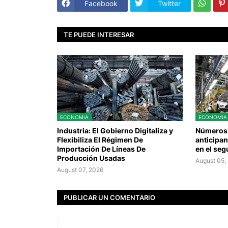
Facebook
Twitter
TE PUEDE INTERESAR
ECONOMIA
ECONOMIA
Industria: El Gobierno Digitaliza y
Números 
Flexibiliza El Régimen De
anticipan
Importación De Líneas De
en el seg
Producción Usadas
August 05,
August 07, 2026
PUBLICAR UN COMENTARIO