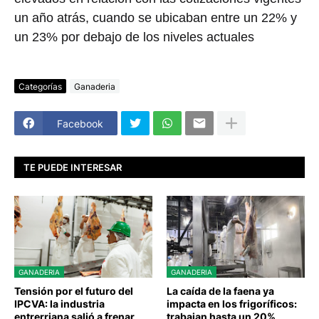
un año atrás, cuando se ubicaban entre un 22% y
un 23% por debajo de los niveles actuales
Categorías
Ganaderia
Facebook
TE PUEDE INTERESAR
GANADERIA
GANADERIA
Tensión por el futuro del
La caída de la faena ya
IPCVA: la industria
impacta en los frigoríficos:
entrerriana salió a frenar
trabajan hasta un 20%