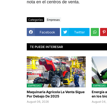
nota en el centros de venta.
Categorías
Empresas
Facebook
Twitter
TE PUEDE INTERESAR
EMPRESAS
EMPRESAS
Maquinaria Agrícola La Venta Sigue
Energía 
Por Debajo De 2025
en los b
August 06, 2026
August 04,