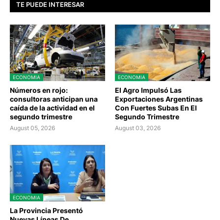
TE PUEDE INTERESAR
ECONOMIA
ECONOMIA
Números en rojo:
El Agro Impulsó Las
consultoras anticipan una
Exportaciones Argentinas
caída de la actividad en el
Con Fuertes Subas En El
segundo trimestre
Segundo Trimestre
August 05, 2026
August 03, 2026
ECONOMIA
La Provincia Presentó
Nuevas Líneas De