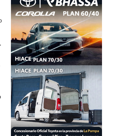
o
,
e
o