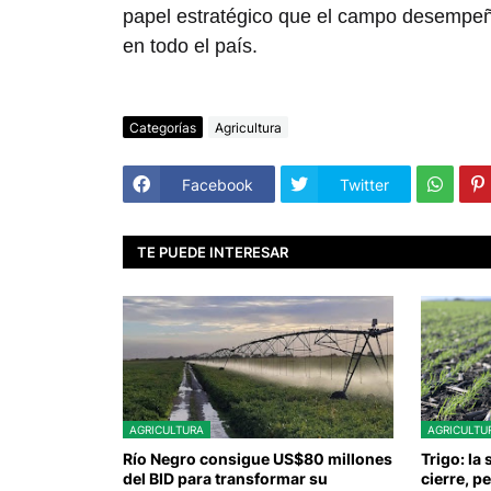
papel estratégico que el campo desempeña
en todo el país.
Categorías
Agricultura
Facebook
Twitter
TE PUEDE INTERESAR
AGRICULTURA
AGRICULTU
Río Negro consigue US$80 millones
Trigo: la
del BID para transformar su
cierre, p