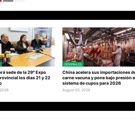
GENERALES
rá sede de la 29° Expo
China acelera sus importaciones d
rovincial los días 21 y 22
carne vacuna y pone bajo presión e
o
sistema de cupos para 2026
 2026
August 05, 2026