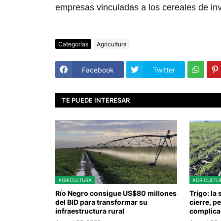
empresas vinculadas a los cereales de inv
Categorías
Agricultura
Facebook
Twitter
TE PUEDE INTERESAR
AGRICULTURA
AGRICULTU
Río Negro consigue US$80 millones
Trigo: la
del BID para transformar su
cierre, p
infraestructura rural
complica