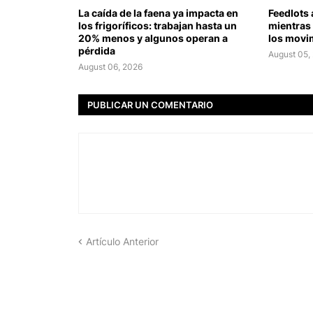
La caída de la faena ya impacta en
Feedlots
los frigoríficos: trabajan hasta un
mientras 
20% menos y algunos operan a
los movi
pérdida
August 05,
August 06, 2026
PUBLICAR UN COMENTARIO
Artículo Anterior