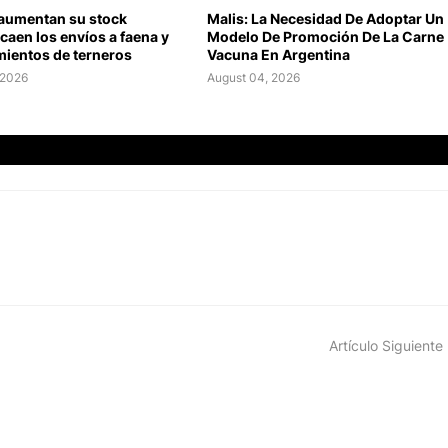
 aumentan su stock
Malis: La Necesidad De Adoptar Un
caen los envíos a faena y
Modelo De Promoción De La Carne
mientos de terneros
Vacuna En Argentina
 2026
August 04, 2026
Artículo Siguiente