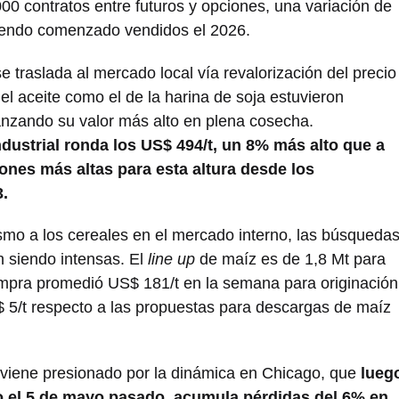
0 contratos entre futuros y opciones, una variación de
iendo comenzado vendidos el 2026.
 traslada al mercado local vía revalorización del precio
del aceite como el de la harina de soja estuvieron
nzando su valor más alto en plena cosecha.
ustrial ronda los US$ 494/t, un 8% más alto que a
ones más altas para esta altura desde los
3.
nismo a los cereales en el mercado interno, las búsqueda
n siendo intensas. El
line up
de maíz es de 1,8 Mt para
compra promedió US$ 181/t en la semana para originación
$ 5/t respecto a las propuestas para descargas de maíz
z viene presionado por la dinámica en Chicago, que
lueg
 el 5 de mayo pasado, acumula pérdidas del 6% en