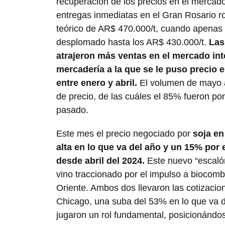
recuperación de los precios en el mercad
entregas inmediatas en el Gran Rosario r
teórico de AR$ 470.000/t, cuando apenas 
desplomado hasta los AR$ 430.000/t.
Las
atrajeron más ventas en el mercado int
mercadería a la que se le puso precio
entre enero y abril.
El volumen de mayo al
de precio, de las cuáles el 85% fueron po
pasado.
Este mes el precio negociado por
soja en
alta en lo que va del año y un 15% por
desde abril del 2024.
Este nuevo “escalón
vino traccionado por el impulso a biocomb
Oriente. Ambos dos llevaron las cotizacio
Chicago, una suba del 53% en lo que va d
jugaron un rol fundamental, posicionándo