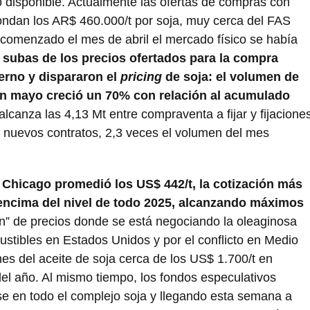
o disponible. Actualmente las ofertas de compras con
ondan los AR$ 460.000/t por soja, muy cerca del FAS
comenzado el mes de abril el mercado físico se había
 subas de los precios ofertados para la compra
erno y dispararon el
pricing
de soja: el volumen de
 en mayo creció un 70% con relación al acumulado
canza las 4,13 Mt entre compraventa a fijar y fijacione
r nuevos contratos, 2,3 veces el volumen del mes
 Chicago promedió los US$ 442/t, la cotización más
 encima del nivel de todo 2025, alcanzando máximos
” de precios donde se está negociando la oleaginosa
ustibles en Estados Unidos y por el conflicto en Medio
nes del aceite de soja cerca de los US$ 1.700/t en
el año. Al mismo tiempo, los fondos especulativos
se en todo el complejo soja y llegando esta semana a