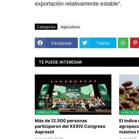
exportación relativamente estable”.
Categorías
Agricultura
Facebook
Twitter
TE PUEDE INTERESAR
AGRICULTURA
AGRICULTU
Más de 12.500 personas
El índice
participaron del XXXIV Congreso
agropecu
Aapresid
máximo h
August 07, 2026
August 06,