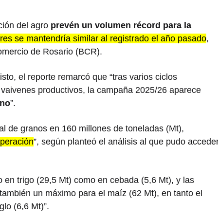
ción del agro
prevén un volumen récord para la
ares se mantendría similar al registrado el año pasado
,
omercio de Rosario (BCR).
to, el reporte remarcó que “tras varios ciclos
 y vaivenes productivos, la campaña 2025/26 aparece
ino
”.
al de granos en 160 millones de toneladas (Mt),
uperación
”, según planteó el análisis al que pudo accede
 en trigo (29,5 Mt) como en cebada (5,6 Mt), y las
también un máximo para el maíz (62 Mt), en tanto el
glo (6,6 Mt)”.