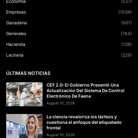
Economia
(527)
Empresas
(1036)
Ganaderia
(501)
Generales
(764)
Hacienda
(128)
Lecheria
(229)
ÚLTIMAS NOTICIAS
CEF 2.0: El Gobierno Presentó Una
Actualización Del Sistema De Control
Electrónico De Faena
August 10, 2026
La ciencia revaloriza los lácteos y
cuestiona el enfoque del etiquetado
frontal
August 10, 2026