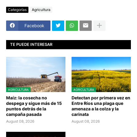
Categorías
Agricultura
Facebook
TE PUEDE INTERESAR
AGRICULTURA
AGRICULTURA
Maíz: la cosecha no
Detectan por primera vez en
despega y sigue más de 15
Entre Ríos una plaga que
puntos detrás de la
amenaza a la colza y la
campaña pasada
carinata
August 08, 2026
August 08, 2026