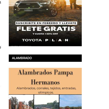
n
o
ALAMBRADO
e