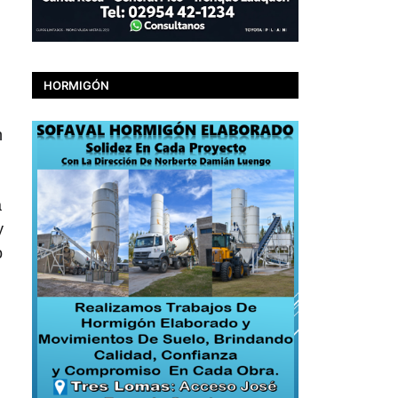
HORMIGÓN
n
a
y
o