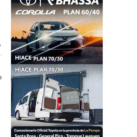
o
a
o