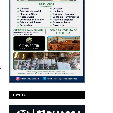
%
s
TOYOTA