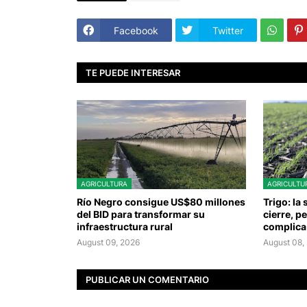
Facebook
Twitter
TE PUEDE INTERESAR
AGRICULTURA
AGRICULTU
Río Negro consigue US$80 millones
Trigo: la
del BID para transformar su
cierre, p
infraestructura rural
complica
August 09, 2026
August 08,
PUBLICAR UN COMENTARIO