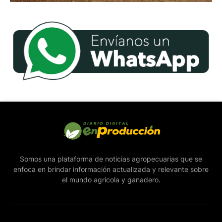
Somos una plataforma de noticias agropecuarias que se
enfoca en brindar información actualizada y relevante sobre
el mundo agrícola y ganadero.