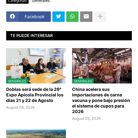
Categorías
Generales
Facebook
TE PUEDE INTERESAR
GENERALES
GENERALES
Doblas será sede de la 29°
China acelera sus
Expo Apícola Provincial los
importaciones de carne
días 21 y 22 de Agosto
vacuna y pone bajo presión
el sistema de cupos para
August 06, 2026
2026
August 05, 2026