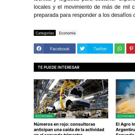
locales y el movimiento de más de mil c
preparada para responder a los desafíos de
Categorías
Economia
Facebook
Twitter
TE PUEDE INTERESAR
ECONOMIA
ECONOMIA
Números en rojo: consultoras
El Agro 
anticipan una caída de la actividad
Argentin
en el segundo trimestre
Segundo 