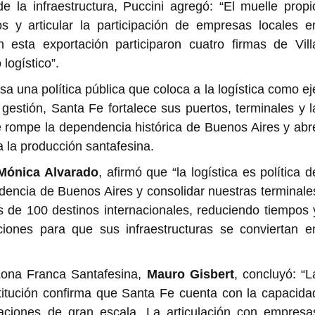
de la infraestructura, Puccini agregó: “El muelle propi
os y articular la participación de empresas locales e
 esta exportación participaron cuatro firmas de Vill
logístico”.
a una política pública que coloca a la logística como ej
 gestión, Santa Fe fortalece sus puertos, terminales y l
 rompe la dependencia histórica de Buenos Aires y abr
 la producción santafesina.
Mónica Alvarado
, afirmó que “la logística es política d
dencia de Buenos Aires y consolidar nuestras terminale
 de 100 destinos internacionales, reduciendo tiempos 
ciones para que sus infraestructuras se conviertan e
e Zona Franca Santafesina,
Mauro Gisbert
, concluyó: “L
stitución confirma que Santa Fe cuenta con la capacida
taciones de gran escala. La articulación con empresa