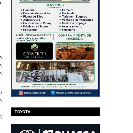
a
o
a
n
0
n
.
TOYOTA
a