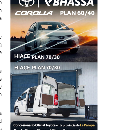
o
n
a
e
a
e
e
s
y
n
a
d
s