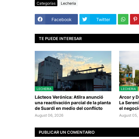
Categorías
Lecheria
Facebook
Twitter
TE PUEDE INTERESAR
LECHERIA
LECHERIA
Lácteos Verónica: Atilra anunció
Arcor y 
una reactivación parcial de la planta
La Serení
de Suardi en medio del conflicto
el negoci
August 06, 2026
August 05,
PUBLICAR UN COMENTARIO