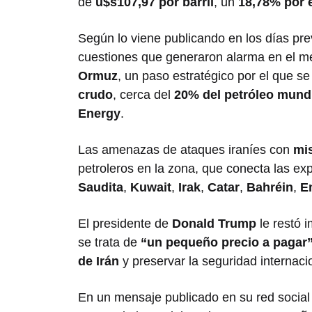
de
u$s107,97 por barril
, un
18,78% por 
Según lo viene publicando en los días pre
cuestiones que generaron alarma en el mer
Ormuz
, un paso estratégico por el que s
crudo
, cerca del
20% del petróleo mund
Energy
.
Las amenazas de ataques iraníes con
mis
petroleros en la zona, que conecta las ex
Saudita
,
Kuwait
,
Irak
,
Catar
,
Bahréin
,
E
El presidente de
Donald Trump
le restó 
se trata de
“un pequeño precio a pagar
de Irán
y preservar la seguridad internaci
En un mensaje publicado en su red socia