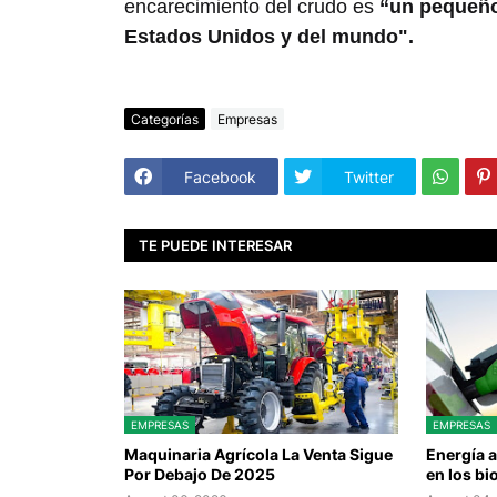
encarecimiento del crudo es
“un pequeño
Estados Unidos y del mundo".
Categorías
Empresas
Facebook
Twitter
TE PUEDE INTERESAR
EMPRESAS
EMPRESAS
Maquinaria Agrícola La Venta Sigue
Energía 
Por Debajo De 2025
en los b