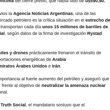
encima
del cierre previo, que había sido de
u$s90,90.
vios la
Agencia Noticias Argentinas
, una de las
cado petrolero es la crítica situación en el
estrecho d
e transportan cada día
unos 15 millones de barriles de
ial
, según datos de la firma de investigación
Rystad
iles y drones
prácticamente frenaron el tránsito de
portaciones energéticas de
Arabia
miratos Árabes Unidos
e
Irán
.
importancia al fuerte aumento del petróleo y aseguró que
”
frente al objetivo de
neutralizar la amenaza nuclear
onal.
l
Truth Social
, el mandatario sostuvo que el