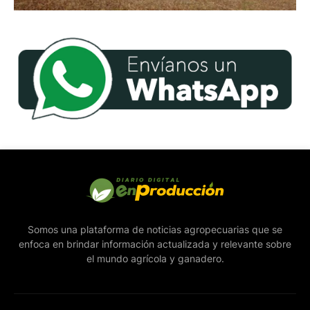
Somos una plataforma de noticias agropecuarias que se
enfoca en brindar información actualizada y relevante sobre
el mundo agrícola y ganadero.