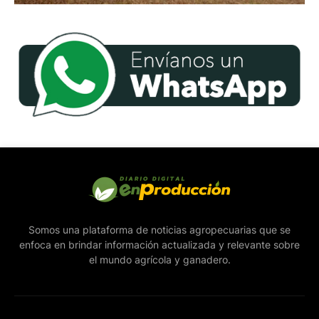
Somos una plataforma de noticias agropecuarias que se
enfoca en brindar información actualizada y relevante sobre
el mundo agrícola y ganadero.