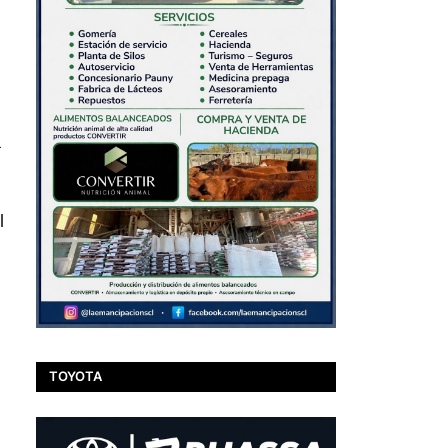
á
l
TOYOTA