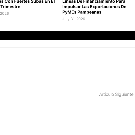
as Con Fuertes Subas En El
Líneas De Financiamiento Para
Trimestre
Impulsar Las Exportaciones De
PyMEs Pampeanas
 2026
July 31, 2026
Artículo Siguiente