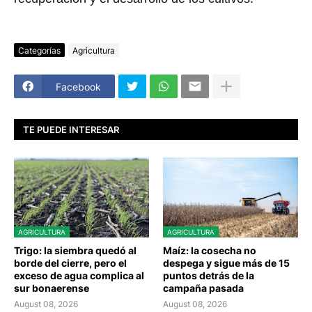
Categorías
Agricultura
Facebook
TE PUEDE INTERESAR
AGRICULTURA
AGRICULTURA
Trigo: la siembra quedó al
Maíz: la cosecha no
borde del cierre, pero el
despega y sigue más de 15
exceso de agua complica al
puntos detrás de la
sur bonaerense
campaña pasada
August 08, 2026
August 08, 2026