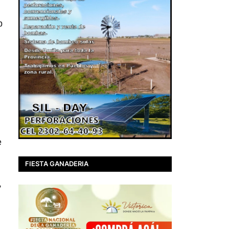
p
e
FIESTA GANADERIA
,