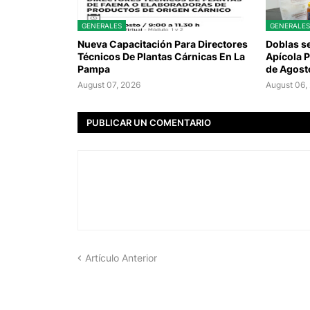
GENERALES
GENERALES
Nueva Capacitación Para Directores
Doblas se
Técnicos De Plantas Cárnicas En La
Apícola P
Pampa
de Agost
August 07, 2026
August 06,
PUBLICAR UN COMENTARIO
Artículo Anterior