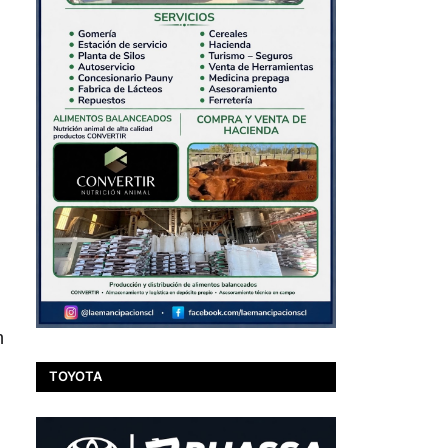
l
n
TOYOTA