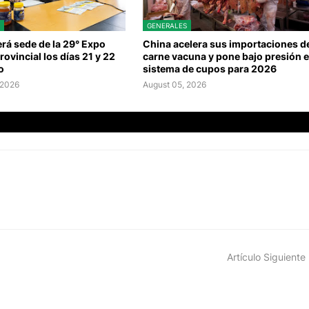
GENERALES
rá sede de la 29° Expo
China acelera sus importaciones d
rovincial los días 21 y 22
carne vacuna y pone bajo presión e
o
sistema de cupos para 2026
 2026
August 05, 2026
Artículo Siguiente