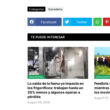
Categorías
Ganaderia
Facebook
Twitter
TE PUEDE INTERESAR
GANADERIA
GANADERIA
La caída de la faena ya impacta en
Feedlots
los frigoríficos: trabajan hasta un
mientras 
20% menos y algunos operan a
los movi
pérdida
August 05,
August 06, 2026