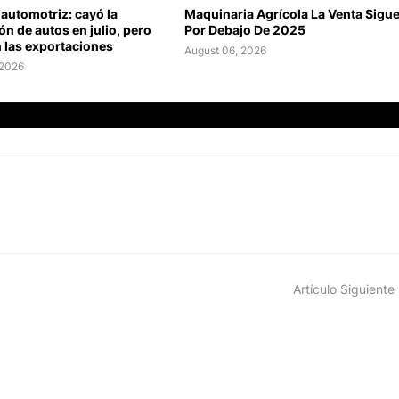
 automotriz: cayó la
Maquinaria Agrícola La Venta Sigu
n de autos en julio, pero
Por Debajo De 2025
 las exportaciones
August 06, 2026
 2026
Artículo Siguiente