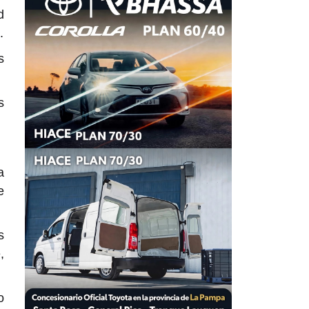
d
.
s
s
a
e
s
,
o