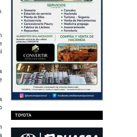
s
n
e
l
a
e
a
o
TOYOTA
n
a