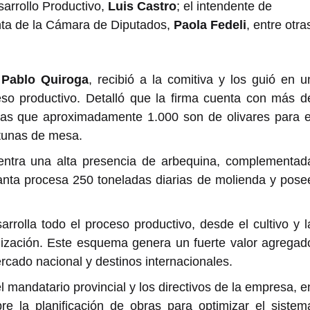
arrollo Productivo,
Luis Castro
; el intendente de
enta de la Cámara de Diputados,
Paola Fedeli
, entre otra
,
Pablo Quiroga
, recibió a la comitiva y los guió en u
ceso productivo. Detalló que la firma cuenta con más d
 las que aproximadamente 1.000 son de olivares para e
itunas de mesa.
uentra una alta presencia de arbequina, complementad
lanta procesa 250 toneladas diarias de molienda y pose
rrolla todo el proceso productivo, desde el cultivo y l
lización. Este esquema genera un fuerte valor agregad
rcado nacional y destinos internacionales.
del mandatario provincial y los directivos de la empresa, e
re la planificación de obras para optimizar el sistem