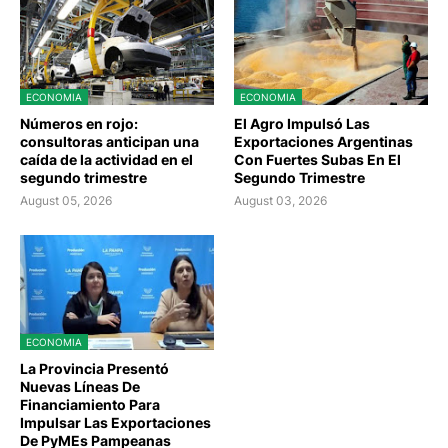
ECONOMIA
ECONOMIA
Números en rojo:
El Agro Impulsó Las
consultoras anticipan una
Exportaciones Argentinas
caída de la actividad en el
Con Fuertes Subas En El
segundo trimestre
Segundo Trimestre
August 05, 2026
August 03, 2026
ECONOMIA
La Provincia Presentó
Nuevas Líneas De
Financiamiento Para
Impulsar Las Exportaciones
De PyMEs Pampeanas