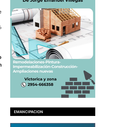
e
%
o
n
EMANCIPACION