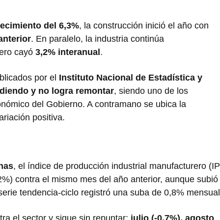
ecimiento del 6,3%
, la construcción inició el año con
anterior
. En paralelo, la industria continúa
nero cayó
3,2% interanual
.
blicados por el
Instituto Nacional de Estadística y
rdiendo y no logra remontar
, siendo uno de los
onómico del Gobierno. A contramano se ubica la
riación positiva.
nas
, el índice de producción industrial manufacturero (IP
,2%) contra el mismo mes del año anterior, aunque subió
serie tendencia-ciclo registró una suba de 0,8% mensual
ra el sector y sigue sin repuntar:
julio (-0,7%), agosto