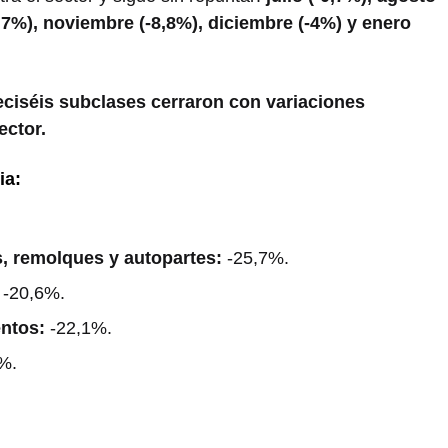
2,7%), noviembre (-8,8%), diciembre (-4%) y enero
ieciséis subclases cerraron con variaciones
ector.
ia:
s, remolques y autopartes:
-25,7%.
:
-20,6%.
entos:
-22,1%.
%.