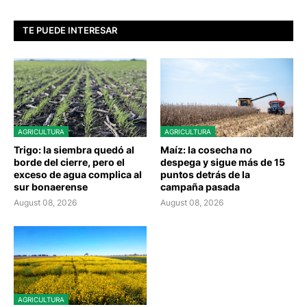
TE PUEDE INTERESAR
AGRICULTURA
AGRICULTURA
Trigo: la siembra quedó al
Maíz: la cosecha no
borde del cierre, pero el
despega y sigue más de 15
exceso de agua complica al
puntos detrás de la
sur bonaerense
campaña pasada
August 08, 2026
August 08, 2026
AGRICULTURA