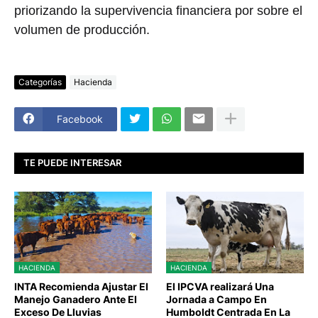
priorizando la supervivencia financiera por sobre el
volumen de producción.
Categorías
Hacienda
Facebook
TE PUEDE INTERESAR
HACIENDA
HACIENDA
INTA Recomienda Ajustar El
El IPCVA realizará Una
Manejo Ganadero Ante El
Jornada a Campo En
Exceso De Lluvias
Humboldt Centrada En La