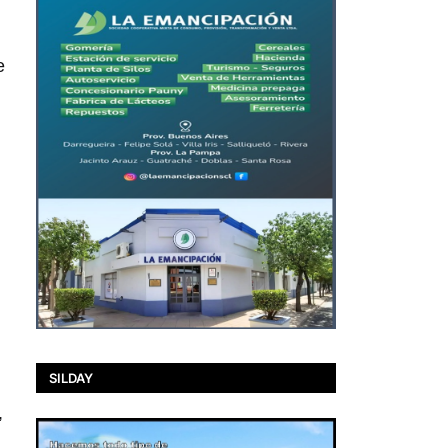
e
SILDAY
,