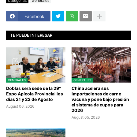
Categorías
Generales
Facebook
TE PUEDE INTERESAR
GENERALES
GENERALES
Doblas será sede de la 29°
China acelera sus
Expo Apícola Provincial los
importaciones de carne
días 21 y 22 de Agosto
vacuna y pone bajo presión
el sistema de cupos para
August 06, 2026
2026
August 05, 2026