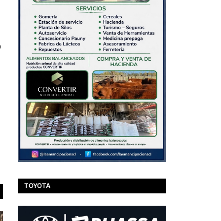
ó
TOYOTA